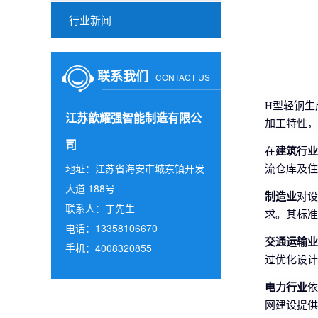
行业新闻
联系我们
CONTACT US
H型轻钢生
江苏歆耀强智能制造有限公
加工特性，
司
在
建筑行业
地址：江苏省海安市城东镇开发
流仓库及住
大道 188号
制造业
对设
联系人：丁先生
求。其标准
电话：13358106670
交通运输业
手机：4008320855
过优化设计
电力行业
依
网建设提供